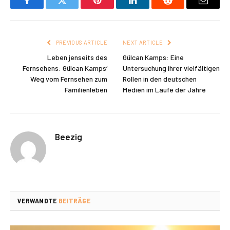
Facebook
Twitter
Pinterest
LinkedIn
Reddit
Email
PREVIOUS ARTICLE
NEXT ARTICLE
Leben jenseits des
Gülcan Kamps: Eine
Fernsehens: Gülcan Kamps‘
Untersuchung ihrer vielfältigen
Weg vom Fernsehen zum
Rollen in den deutschen
Familienleben
Medien im Laufe der Jahre
Beezig
VERWANDTE
BEITRÄGE