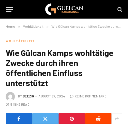
Home
»
Wohltätigkeit
»
Wie Gülcan Kamps wohltätige Zwecke durch ihren öffentlichen Einfluss unterstützt
WOHLTÄTIGKEIT
Wie Gülcan Kamps wohltätige
Zwecke durch ihren
öffentlichen Einfluss
unterstützt
BY
BEEZIG
AUGUST 27, 2024
KEINE KOMMENTARE
5 MINS READ